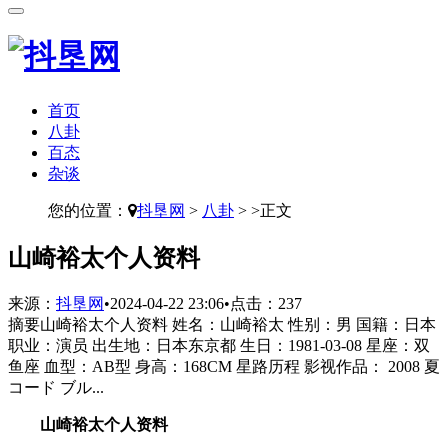
首页
八卦
百态
杂谈
您的位置：
抖垦网
>
八卦
> >正文
​山崎裕太个人资料
来源：
抖垦网
•
2024-04-22 23:06
•
点击：
237
摘要
山崎裕太个人资料 姓名：山崎裕太 性别：男 国籍：日本
职业：演员 出生地：日本东京都 生日：1981-03-08 星座：双
鱼座 血型：AB型 身高：168CM 星路历程 影视作品： 2008 夏
コード ブル...
山崎裕太个人资料