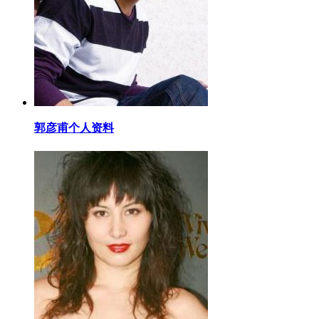
​郭彦甫个人资料