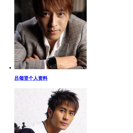
​吕颂贤个人资料