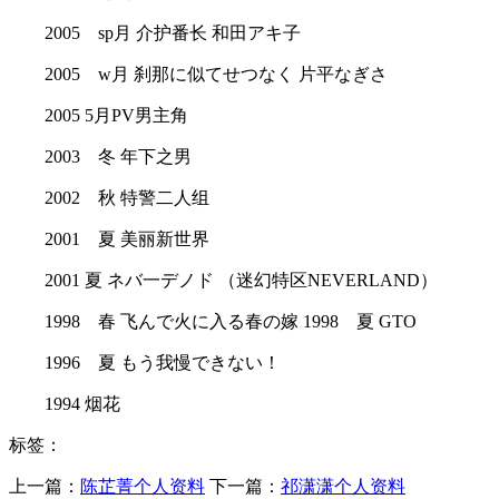
2005 sp月 介护番长 和田アキ子
2005 w月 刹那に似てせつなく 片平なぎさ
2005 5月PV男主角
2003 冬 年下之男
2002 秋 特警二人组
2001 夏 美丽新世界
2001 夏 ネバ一デノド （迷幻特区NEVERLAND）
1998 春 飞んで火に入る春の嫁 1998 夏 GTO
1996 夏 もう我慢できない！
1994 烟花
标签：
上一篇：
​陈芷菁个人资料
下一篇：
​祁潇潇个人资料