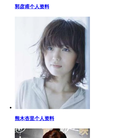
​郭彦甫个人资料
​熊木杏里个人资料