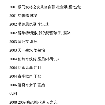
2001 杨门女将之女儿当自强 杜金娥(杨七娘)
2001 红帆船 苏黎
2002 书剑恩仇录 李沅芷
2002 醉拳(醉无敌,我的野蛮娘子) 聂冰
2003 蒲公英 夏冰
2003 天一生水 姜敏怡
2004 仙剑奇侠传 巫后(林青儿)
2004 甜蜜风暴 江月
2004 夜半歌声 于歌
2006 聊斋奇女子 宦娘
话剧
2008-2009 暗恋桃花源 云之凡