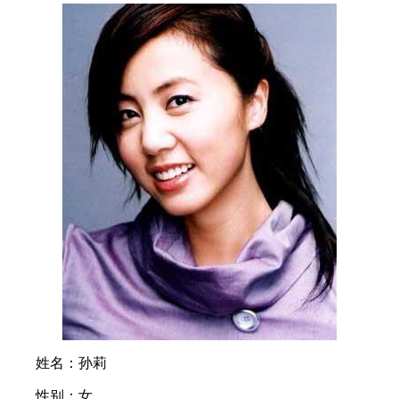
姓名：孙莉
性别：女