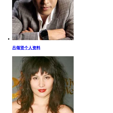
​吕颂贤个人资料