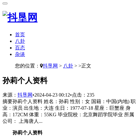
首页
八卦
百态
杂谈
您的位置：
抖垦网
>
八卦
> >正文
​孙莉个人资料
来源：
抖垦网
•
2024-04-23 00:12
•
点击：
235
摘要
孙莉个人资料 姓名：孙莉 性别：女 国籍：中国(内地) 职
业：演员 出生地：大连 生日：1977-07-18 星座：巨蟹座 身
高：172CM 体重：55KG 毕业院校：北京舞蹈学院毕业 所属
公司： 上海唐人...
孙莉个人资料