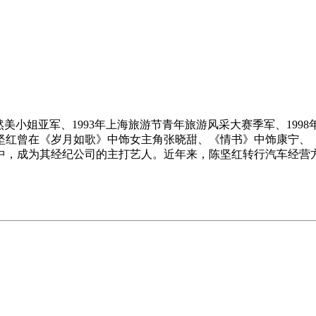
自然美小姐亚军、1993年上海旅游节青年旅游风采大赛季军、19
坚红曾在《岁月如歌》中饰女主角张晓甜、《情书》中饰康宁、
中，成为其经纪公司的主打艺人。近年来，陈坚红转行汽车经营