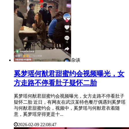
杂谈
​奚梦瑶何猷君甜蜜约会视频曝光，女
方走路不停看肚子疑怀二胎
奚梦瑶何猷君甜蜜约会视频曝光，女方走路不停看肚子
疑怀二胎 近日，有网友在武汉某特色餐厅偶遇到奚梦瑶
与何猷君甜蜜约会，视频中，奚梦瑶与何猷君衣着随
意，奚梦瑶穿得更是十...
2026-02-09 22:08:47