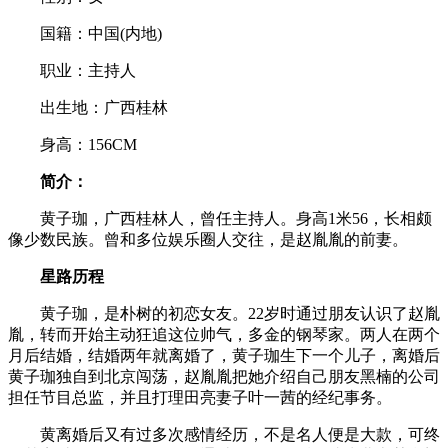
国籍：中国(内地)
职业：主持人
出生地：广西桂林
身高：156CM
简介：
黄子珈，广西桂林人，曾任主持人。身高1米56，长相颇
像少数民族。曾和多位娱乐圈人交往，是赵胤胤的前妻。
星路历程
黄子珈，是朴树的初恋女友。22岁时通过朋友认识了赵胤
胤，转而开始主动狂追这位帅气，多金的钢琴家。两人在两个
月后结婚，结婚两年就离婚了，黄子珈生下一个儿子，离婚后
黄子珈独自到北京闯荡，赵胤胤把她介绍自己朋友黑楠的公司
担任节目总监，并且打理田亮妻子叶一茜的经纪事务。
黄离婚后又有过多次感情经历，不是名人便是大款，可终