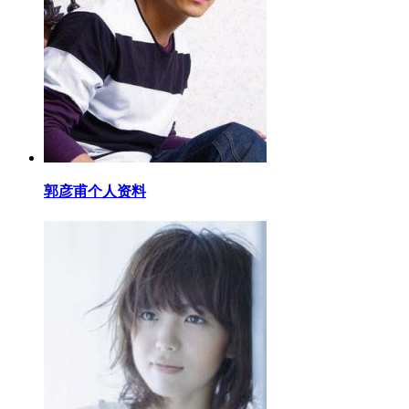
​郭彦甫个人资料