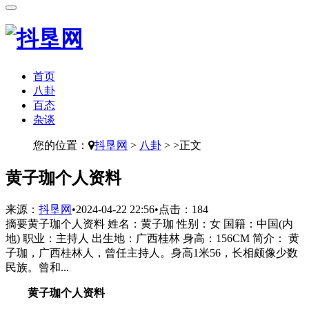
首页
八卦
百态
杂谈
您的位置：
抖垦网
>
八卦
> >正文
​黄子珈个人资料
来源：
抖垦网
•
2024-04-22 22:56
•
点击：
184
摘要
黄子珈个人资料 姓名：黄子珈 性别：女 国籍：中国(内
地) 职业：主持人 出生地：广西桂林 身高：156CM 简介： 黄
子珈，广西桂林人，曾任主持人。身高1米56，长相颇像少数
民族。曾和...
黄子珈个人资料