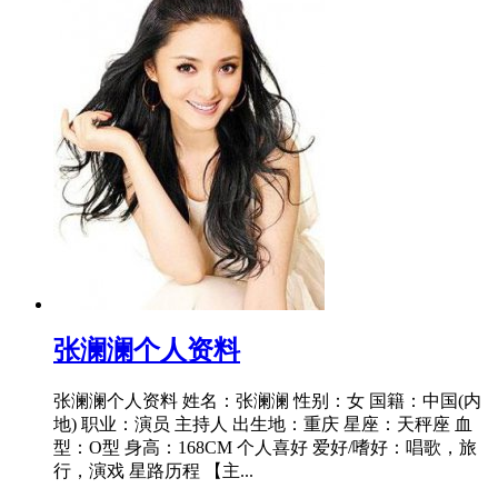
​张澜澜个人资料
张澜澜个人资料 姓名：张澜澜 性别：女 国籍：中国(内
地) 职业：演员 主持人 出生地：重庆 星座：天秤座 血
型：O型 身高：168CM 个人喜好 爱好/嗜好：唱歌，旅
行，演戏 星路历程 【主...