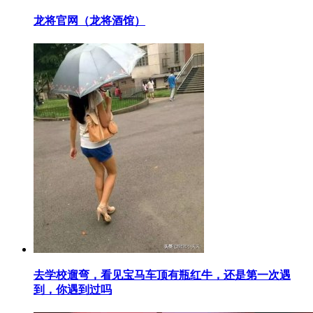
​龙将官网（龙将酒馆）
​去学校遛弯，看见宝马车顶有瓶红牛，还是第一次遇
到，你遇到过吗