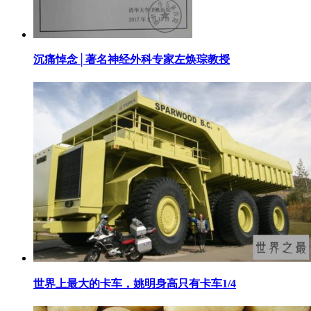
​沉痛悼念│著名神经外科专家左焕琮教授
​世界上最大的卡车，姚明身高只有卡车1/4