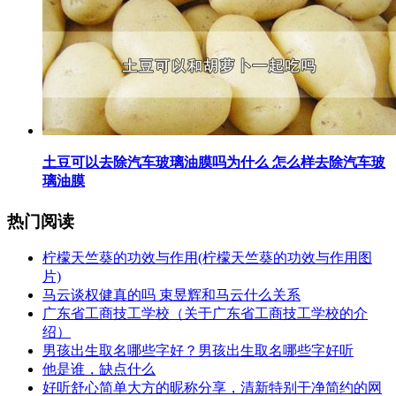
​土豆可以去除汽车玻璃油膜吗为什么 怎么样去除汽车玻
璃油膜
热门阅读
​柠檬天竺葵的功效与作用(柠檬天竺葵的功效与作用图
片)
​马云谈权健真的吗 束昱辉和马云什么关系
​广东省工商技工学校（关于广东省工商技工学校的介
绍）
​男孩出生取名哪些字好？男孩出生取名哪些字好听
​他是谁，缺点什么
​好听舒心简单大方的昵称分享，清新特别干净简约的网