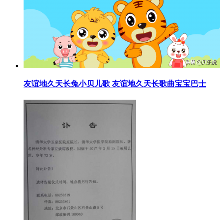
​友谊地久天长兔小贝儿歌 友谊地久天长歌曲宝宝巴士