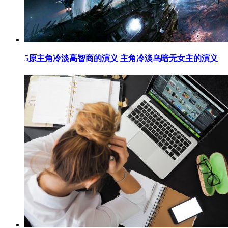
​5原主角冷淡高智商的演义 主角冷淡乌暗无女主的演义