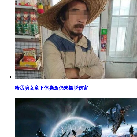
​哈我滨女童下体撕裂仍未摆脱伤害