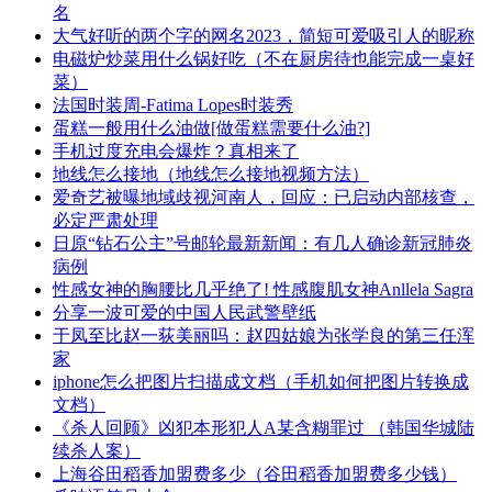
名
​大气好听的两个字的网名2023，简短可爱吸引人的昵称
电磁炉炒菜用什么锅好吃（不在厨房待也能完成一桌好
菜）
​法国时装周-Fatima Lopes时装秀
​蛋糕一般用什么油做[做蛋糕需要什么油?]
​手机过度充电会爆炸？真相来了
​地线怎么接地（地线怎么接地视频方法）
​爱奇艺被曝地域歧视河南人，回应：已启动内部核查，
必定严肃处理
​日原“钻石公主”号邮轮最新新闻：有几人确诊新冠肺炎
病例
​性感女神的胸腰比几乎绝了! 性感腹肌女神Anllela Sagra
​分享一波可爱的中国人民武警壁纸
​于凤至比赵一荻美丽吗：赵四姑娘为张学良的第三任浑
家
​iphone怎么把图片扫描成文档（手机如何把图片转换成
文档）
​《杀人回顾》凶犯本形犯人A某含糊罪过 （韩国华城陆
续杀人案）
​上海谷田稻香加盟费多少（谷田稻香加盟费多少钱）