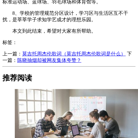
标准运动场、蓝球场、羽毛球场和体育馆等。
8、学校的管理规范分区设计，学习区与生活区互不干
扰，是莘莘学子求知学艺成才的理想乐园。
本文到此结束，希望对大家有所帮助。
标签：
上一篇：
​莫吉托周杰伦歌词（莫吉托周杰伦歌词是什么）
下
一篇：
​陈晓抽烟却被网友集体夸赞？
推荐阅读