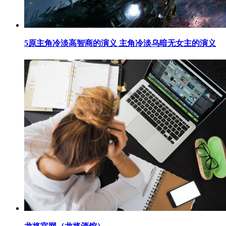
​5原主角冷淡高智商的演义 主角冷淡乌暗无女主的演义