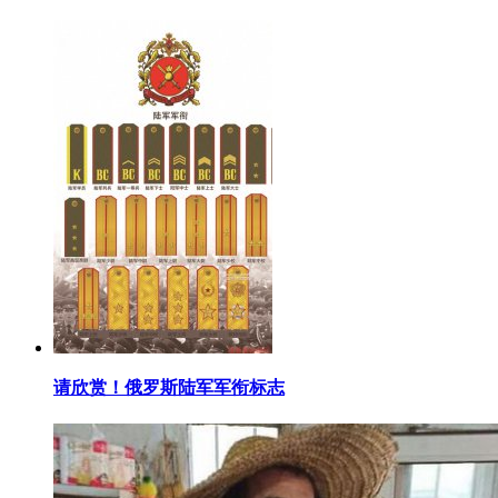
​请欣赏！俄罗斯陆军军衔标志