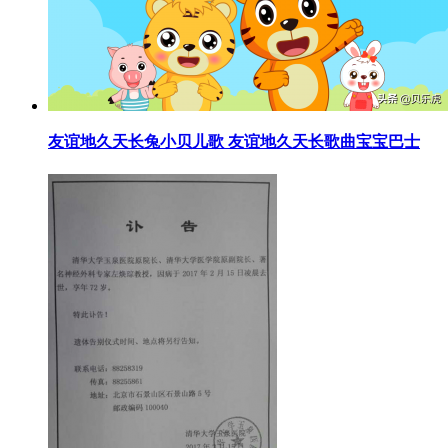
​友谊地久天长兔小贝儿歌 友谊地久天长歌曲宝宝巴士