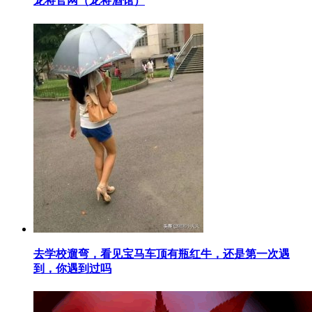
​龙将官网（龙将酒馆）
​去学校遛弯，看见宝马车顶有瓶红牛，还是第一次遇
到，你遇到过吗