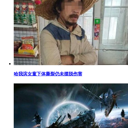
​哈我滨女童下体撕裂仍未摆脱伤害