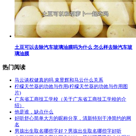
​土豆可以去除汽车玻璃油膜吗为什么 怎么样去除汽车玻
璃油膜
热门阅读
​马云谈权健真的吗 束昱辉和马云什么关系
​柠檬天竺葵的功效与作用(柠檬天竺葵的功效与作用图
片)
​广东省工商技工学校（关于广东省工商技工学校的介
绍）
​他是谁，缺点什么
​好听舒心简单大方的昵称分享，清新特别干净简约的网
名
​男孩出生取名哪些字好？男孩出生取名哪些字好听