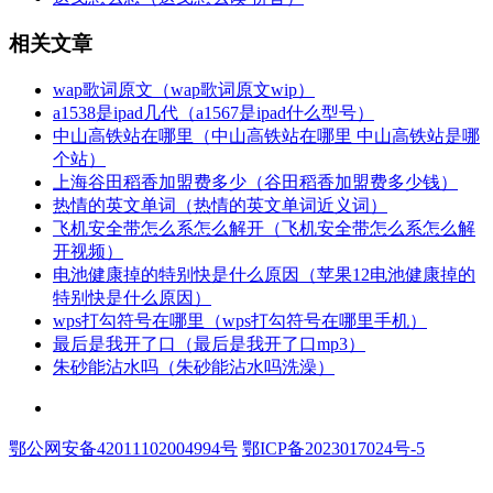
相关文章
​wap歌词原文（wap歌词原文wip）
​a1538是ipad几代（a1567是ipad什么型号）
​中山高铁站在哪里（中山高铁站在哪里 中山高铁站是哪
个站）
​上海谷田稻香加盟费多少（谷田稻香加盟费多少钱）
​热情的英文单词（热情的英文单词近义词）
​飞机安全带怎么系怎么解开（飞机安全带怎么系怎么解
开视频）
​电池健康掉的特别快是什么原因（苹果12电池健康掉的
特别快是什么原因）
​wps打勾符号在哪里（wps打勾符号在哪里手机）
​最后是我开了口（最后是我开了口mp3）
​朱砂能沾水吗（朱砂能沾水吗洗澡）
联系和投稿：yexiu027@foxmail.com
鄂公网安备42011102004994号
鄂ICP备2023017024号-5