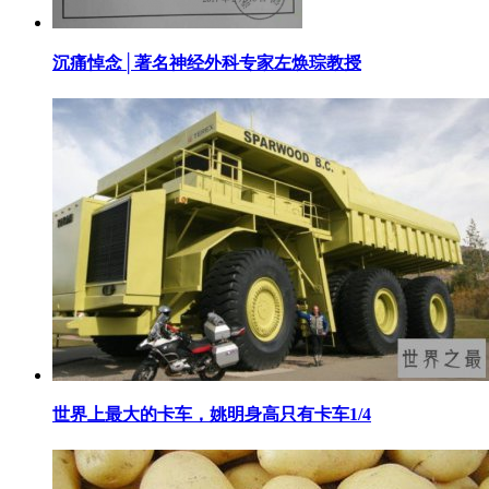
​沉痛悼念│著名神经外科专家左焕琮教授
​世界上最大的卡车，姚明身高只有卡车1/4