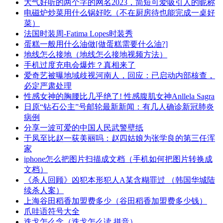
​大气好听的两个字的网名2023，简短可爱吸引人的昵称
电磁炉炒菜用什么锅好吃（不在厨房待也能完成一桌好
菜）
​法国时装周-Fatima Lopes时装秀
​蛋糕一般用什么油做[做蛋糕需要什么油?]
​地线怎么接地（地线怎么接地视频方法）
​手机过度充电会爆炸？真相来了
​爱奇艺被曝地域歧视河南人，回应：已启动内部核查，
必定严肃处理
​性感女神的胸腰比几乎绝了! 性感腹肌女神Anllela Sagra
​日原“钻石公主”号邮轮最新新闻：有几人确诊新冠肺炎
病例
​分享一波可爱的中国人民武警壁纸
​于凤至比赵一荻美丽吗：赵四姑娘为张学良的第三任浑
家
​iphone怎么把图片扫描成文档（手机如何把图片转换成
文档）
​《杀人回顾》凶犯本形犯人A某含糊罪过 （韩国华城陆
续杀人案）
​上海谷田稻香加盟费多少（谷田稻香加盟费多少钱）
​爪哇语符号大全
​迭戈怎么念（迭戈怎么读 拼音）