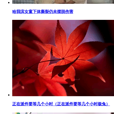
​哈我滨女童下体撕裂仍未摆脱伤害
​正在派件要等几个小时（正在派件要等几个小时极兔）