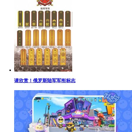
​请欣赏！俄罗斯陆军军衔标志