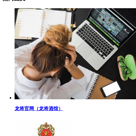
​龙将官网（龙将酒馆）