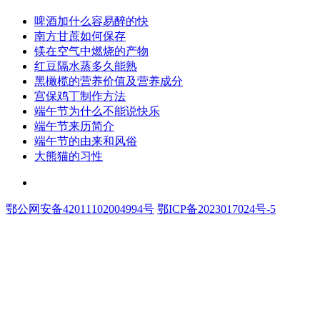
​啤酒加什么容易醉的快
​南方甘蔗如何保存
​镁在空气中燃烧的产物
​红豆隔水蒸多久能熟
​黑橄榄的营养价值及营养成分
​宫保鸡丁制作方法
​端午节为什么不能说快乐
​端午节来历简介
​端午节的由来和风俗
​大熊猫的习性
联系和投稿：yexiu027@foxmail.com
鄂公网安备42011102004994号
鄂ICP备2023017024号-5