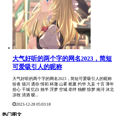
​大气好听的两个字的网名2023，简短
可爱吸引人的昵称
大气好听的两个字的网名2023，简短可爱吸引人的昵称
纷沓 描川 遇你 情初 杯澈 山雾 栀夏 灼华 九妄 十言 薄年
拾心 千城 忆白 烛半 浮梦 空城 牵绊 独醉 惊梦 南浔 沐北
凉牧 清酒 暧...
2023-12-28 05:03:18
热门图文