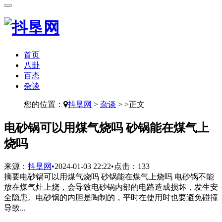
首页
八卦
百态
杂谈
您的位置：
抖垦网
>
杂谈
> >正文
​电砂锅可以用煤气烧吗 砂锅能在煤气上
烧吗
来源：
抖垦网
•
2024-01-03 22:22
•
点击：
133
摘要
电砂锅可以用煤气烧吗 砂锅能在煤气上烧吗 电砂锅不能
放在煤气灶上烧，会导致电砂锅内部的电路造成损坏，发生安
全隐患。电砂锅的内胆是陶制的，平时在使用时也要避免碰撞
导致...