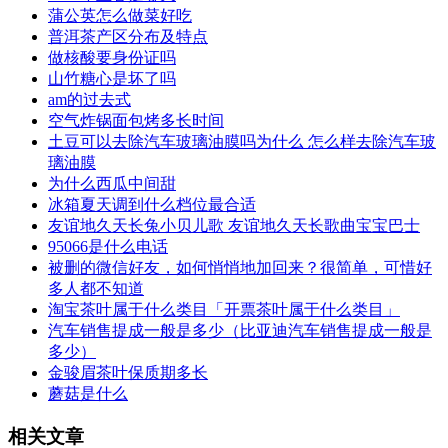
​蒲公英怎么做菜好吃
​普洱茶产区分布及特点
​做核酸要身份证吗
​山竹糖心是坏了吗
​am的过去式
​空气炸锅面包烤多长时间
​土豆可以去除汽车玻璃油膜吗为什么 怎么样去除汽车玻
璃油膜
​为什么西瓜中间甜
​冰箱夏天调到什么档位最合适
​友谊地久天长兔小贝儿歌 友谊地久天长歌曲宝宝巴士
​95066是什么电话
​被删的微信好友，如何悄悄地加回来？很简单，可惜好
多人都不知道
​淘宝茶叶属于什么类目「开票茶叶属于什么类目」
​汽车销售提成一般是多少（比亚迪汽车销售提成一般是
多少）
​金骏眉茶叶保质期多长
​蘑菇是什么
相关文章