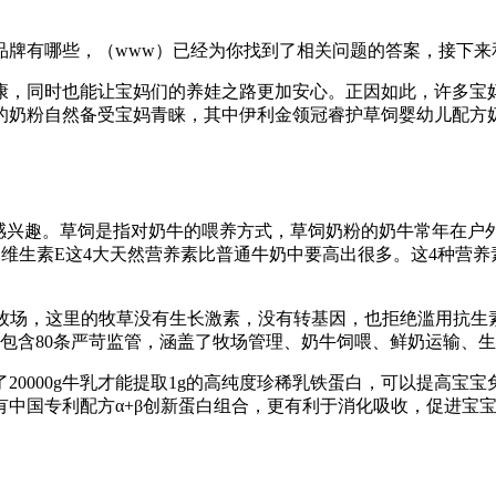
品牌有哪些，（www）已经为你找到了相关问题的答案，接下来
康，同时也能让宝妈们的养娃之路更加安心。正因如此，许多宝
的奶粉自然备受宝妈青睐，其中伊利金领冠睿护草饲婴幼儿配方
”感兴趣。草饲是指对奶牛的喂养方式，草饲奶粉的奶牛常年在户
萝卜素、维生素E这4大天然营养素比普通牛奶中要高出很多。这4种
饲牧场，这里的牧草没有生长激素，没有转基因，也拒绝滥用抗
包含80条严苛监管，涵盖了牧场管理、奶牛饲喂、鲜奶运输、
20000g牛乳才能提取1g的高纯度珍稀乳铁蛋白，可以提高宝
国专利配方α+β创新蛋白组合，更有利于消化吸收，促进宝宝的生