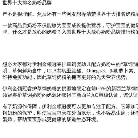
世界十大排名奶粉品牌
产不是很理解。然后还有一些网友想弄清楚世界十大排名奶粉
一款高品质奶粉不仅能够为宝宝成长提供营养，守护宝宝的健
牌。什么才是放心的奶粉？入围世界十大放心奶粉品牌排行榜
想必大家都对伊利金领冠睿护草饲婴幼儿配方奶粉中的“草饲
明，草饲鲜奶当中，CLA共轭亚油酸、Omega-3、β-胡
维持免疫功能，因此草饲奶粉的拥有更好的先天营养优势。
伊利金领冠睿护草饲奶粉的奶源地限定在前0.5%的新西兰草
领冠睿护草饲奶粉的奶源还获得了新西兰AQ审核认证，该认证
有了奶源作保障，伊利金领冠便可以更加专注于配方。它添加了
饲奶粉的保护，即使宝宝每天在外面疯玩，也不容易生病；还有中
繁殖，帮助宝宝形成更健康的肠道生态环境。