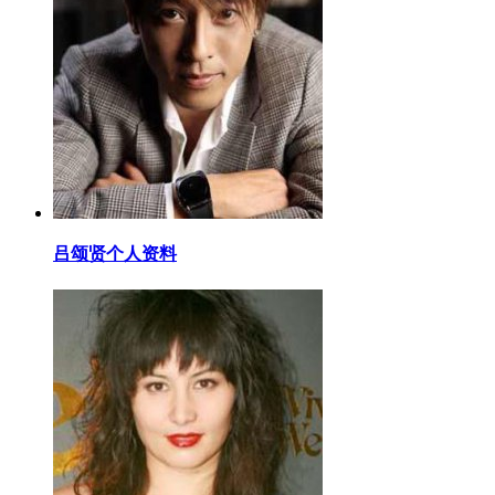
​吕颂贤个人资料