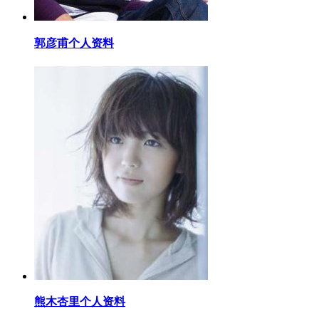
​郭彦甫个人资料
​熊木杏里个人资料