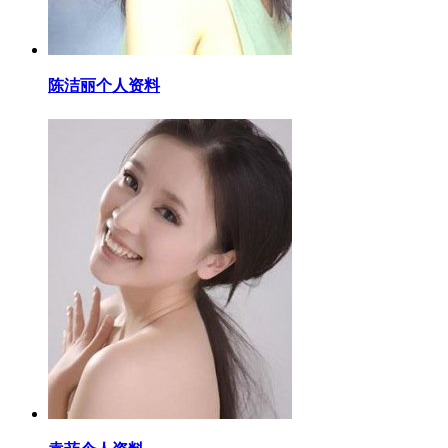
​陈洁丽个人资料