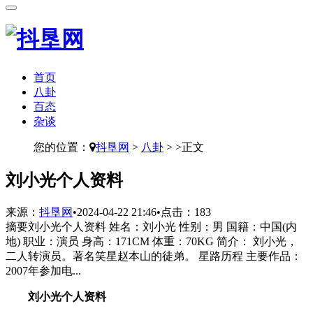
首页
八卦
百态
杂谈
您的位置：
抖垦网
>
八卦
> >正文
​刘小光个人资料
来源：
抖垦网
•
2024-04-22 21:46
•
点击：
183
摘要
刘小光个人资料 姓名：刘小光 性别：男 国籍：中国(内
地) 职业：演员 身高：171CM 体重：70KG 简介： 刘小光，
二人转演员。著名笑星赵本山的徒弟。 星路历程 主要作品：
2007年参加电...
刘小光个人资料