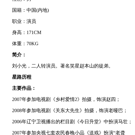
国籍：中国(内地)
职业：演员
身高：171CM
体重：70KG
简介：
刘小光，二人转演员。著名笑星赵本山的徒弟。
星路历程
主要作品：
2007年参加电视剧《乡村爱情2》拍摄，饰演赵四；
2008年参加电视剧《关东大先生》拍摄，饰演老哑巴；
2006年辽宁卫视播出的栏目剧《今日升堂》中扮演马壮；
2007年参加央视七套农民春晚小品《送戏》扮演“老聋