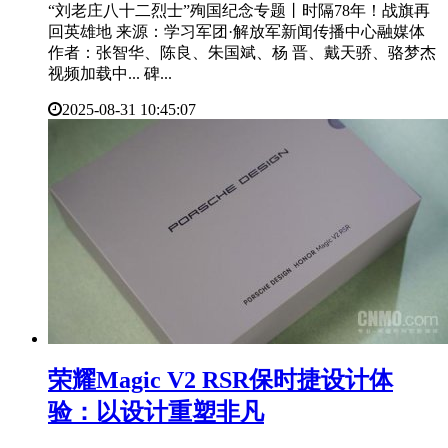
“刘老庄八十二烈士”殉国纪念专题丨时隔78年！战旗再
回英雄地 来源：学习军团·解放军新闻传播中心融媒体
作者：张智华、陈良、朱国斌、杨 晋、戴天骄、骆梦杰
视频加载中... 碑...
2025-08-31 10:45:07
​荣耀Magic V2 RSR保时捷设计体
验：以设计重塑非凡