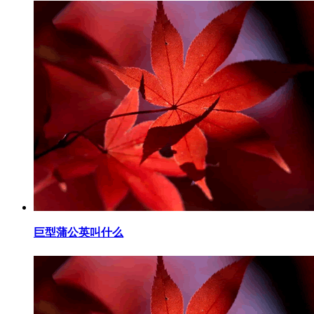
​巨型蒲公英叫什么