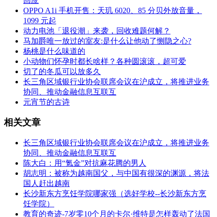
回应
OPPO A1i 手机开售：天玑 6020、85 分贝外放音量，
1099 元起
​动力电池「退役潮」来袭，回收难题何解？
​马加爵唯一放过的室友:是什么让他动了恻隐之心?
​杨桃是什么味道的
​小动物们怀孕时都长啥样？各种圆滚滚，超可爱
​切了的冬瓜可以放多久
​长三角区域银行业协会联席会议在沪成立，将推进业务
协同、推动金融信息互联互
​元宵节的古诗
相关文章
​长三角区域银行业协会联席会议在沪成立，将推进业务
协同、推动金融信息互联互
​陈大白：用“氪金”对抗麻花腾的男人
​胡志明：被称为越南国父，与中国有很深的渊源，将法
国人赶出越南
​长沙新东方烹饪学院哪家强（选好学校--长沙新东方烹
饪学院）
​教育的奇迹-7岁零10个月的卡尔·维特是怎样轰动了法国