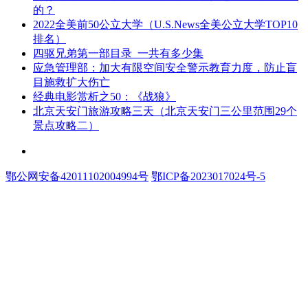
的？
​2022全美前50公立大学（U.S.News全美公立大学TOP10
排名）
​四驱兄弟第一部目录_一共有多少集
​应急管理部：加大有限空间安全警示教育力度，防止盲
目施救扩大伤亡
​经典电影赏析之50：《战狼》
​北京天安门旅游攻略三天（北京天安门三公里范围29个
景点攻略二）
联系和投稿：yexiu027@foxmail.com
鄂公网安备42011102004994号
鄂ICP备2023017024号-5