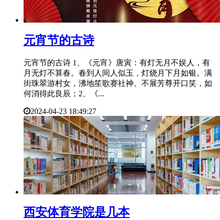
​元宵节的古诗
元宵节的古诗 1、《元宵》唐寅：有灯无月不娱人，有
月无灯不算春。春到人间人似玉，灯烧月下月如银。满
街珠翠游村女，沸地笙歌赛社神。不展芳尊开口笑，如
何消得此良辰；2、《...
2024-04-23 18:49:27
​西安体育学院是几本